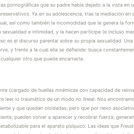
as pornográficas que su padre había dejado a la vista en 
preservativos. Ya en su adolescencia, trae la mediación en 
xual, así como también la incomodidad que le genera la form
sexualidad e intimidad, y la hacen partícipe (e incluso med
so es el discurso parental sobre su propia sexualidad. Una 
serve, y frente a la cual ella se defiende: busca constantemen
 cualquier otro que pueda encarnarla.
ente (cargado de huellas mnémicas con capacidad de reinv
iere leer lo traumático de un modo no lineal. Nos encontram
ente y que quedan olvidadas, pero que por nexo asociativo 
ciente, pueden volver a aparecer y recobrar fuerza, genera
tabolizable para el aparato psíquico. Las ideas que Freud