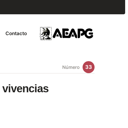
Contacto
33
Número
 vivencias