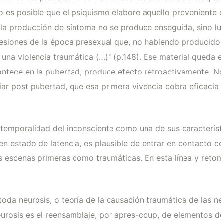
 no es posible que el psiquismo elabore aquello proveniente
la producción de síntoma no se produce enseguida, sino lu
resiones de la época presexual que, no habiendo producido 
una violencia traumática (…)" (p.148). Ese material queda e
ontece en la pubertad, produce efecto retroactivamente. N
ar post pubertad, que esa primera vivencia cobra eficacia o
 atemporalidad del inconsciente como una de sus caracterí
n estado de latencia, es plausible de entrar en contacto co
as escenas primeras como traumáticas. En esta línea y reto
toda neurosis, o teoría de la causación traumática de las n
urosis es el reensamblaje, por apres-coup, de elementos d