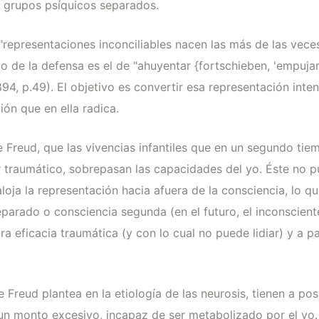
s grupos psíquicos separados.
presentaciones inconciliables nacen las más de las veces 
ito de la defensa es el de "ahuyentar {fortschieben, 'empujar
1894, p.49). El objetivo es convertir esa representación int
ión que en ella radica.
 Freud, que las vivencias infantiles que en un segundo tie
r traumático, sobrepasan las capacidades del yo. Éste no 
oja la representación hacia afuera de la consciencia, lo qu
arado o consciencia segunda (en el futuro, el inconsciente)
a eficacia traumática (y con lo cual no puede lidiar) y a par
 Freud plantea en la etiología de las neurosis, tienen a pos
n monto excesivo, incapaz de ser metabolizado por el yo. E