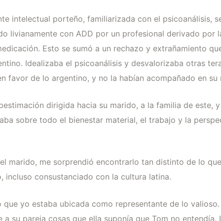
e intelectual porteño, familiarizada con el psicoanálisis,
do livianamente con ADD por un profesional derivado por la
 medicación. Esto se sumó a un rechazo y extrañamiento qu
ntino. Idealizaba el psicoanálisis y desvalorizaba otras te
n favor de lo argentino, y no la habían acompañado en su 
stimación dirigida hacia su marido, a la familia de este,
taba sobre todo el bienestar material, el trabajo y la persp
l marido, me sorprendió encontrarlo tan distinto de lo que 
 incluso consustanciado con la cultura latina.
ndo que yo estaba ubicada como representante de lo valioso.
e a su pareja cosas que ella suponía que Tom no entendía. 